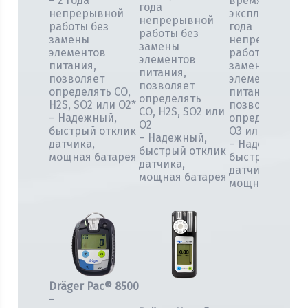
– 2 года
время
года
непрерывной
эксплуатации,
непрерывной
работы без
года
работы без
замены
непрерывной
замены
элементов
работы без
элементов
питания,
замены
питания,
позволяет
элементов
позволяет
определять CO,
питания,
определять
H2S, SO2 или O2*
позволяет
CO, H2S, SO2 или
– Надежный,
определять NO
O2
быстрый отклик
O3 или COCl2
– Надежный,
датчика,
– Надежный,
быстрый отклик
мощная батарея
быстрый откл
датчика,
датчика,
мощная батарея
мощная батар
Dräger Pac® 8500
–