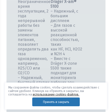
Неограниченное
Dräger X-am®
время
5100
эксплуатации, 2
– Надежный, с
года
большим
непрерывной
дисплеем
работы без
– Для газов с
замены
высокой
элементов
реакционной
питания,
способностью,
позволяет
таких
определять два
как HF, HCl, H2O2
газа
и N2H 4
одновременно,
– Вместе с
например,
Dräger X-zone
H2S/CO или
5500 также
O2/CO
подходит для
– Надежный,
мониторинга
быстрый отклик
рабочих зон
датчика,
Мы сохраняем файлы cookies, чтобы сделать взаимодействие с
сайтом удобнее. Кликнув на «Принять и закрыть», вы
мощная батарея
соглашаетесь на
использование cookies-файлов.
Многоканальные газоанализаторы
Принять и закрыть
Dräger