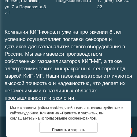
Россия, г.Москва,
info@kipkonsalt.ru
+7 (495) 136-74-
ул. 7-я Парковая д.5
22
к.1
Компания КИП-консалт уже на протяжении 8 лет
успешно осуществляет поставки сенсоров и
датчиков для газоаналитического оборудования в
России. Мы занимаемся производством
собственных
газоанализаторов
КИП-МГ
, а также
электрохимических
,
инфракрасных
сенсоров под
маркой КИП-МГ. Наши газоанализаторы отличаются
высокой точностью и надёжностью, что делает их
незаменимыми в различных областях
промышленности и экологии.
Не является публичной офертой
Мы сохраняем файлы cookies, чтобы сделать взаимодействие с
сайтом удобнее. Кликнув на «Принять и закрыть», вы
соглашаетесь на
использование cookies-файлов.
© 2026 by ООО "КИП-Консалт" - Сайт носит исключительно
Принять и закрыть
Быстро с 1С-Битрикс
информационный характер.