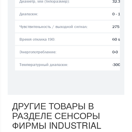
Диаметр, мм (типоразмер):
32.3 mm
Диапазон:
0 - 100 p
Чувствительность / выходной сигнал:
275 to 52
Время отклика t90:
60 sec.
Энергопотребление:
0-0
Температурный диапазон:
-30C°..+5
ДРУГИЕ ТОВАРЫ В
РАЗДЕЛЕ СЕНСОРЫ
ФИРМЫ INDUSTRIAL