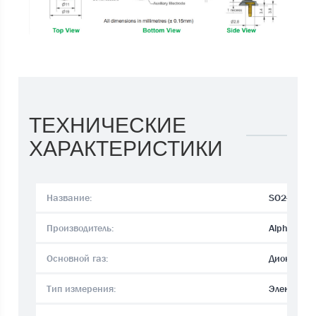
ТЕХНИЧЕСКИЕ
ХАРАКТЕРИСТИКИ
Название:
SO2-B4
Производитель:
Alphasens
Основной газ:
Диоксид с
Тип измерения:
Электрохи