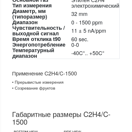
Тип измерения
электрохимический
Диаметр, мм
32 mm
(типоразмер)
Диапазон
0 - 1500 ppm
Чувствительность /
11 ± 5 nA/ppm
выходной сигнал
Время отклика t90
60 sec.
Энергопотребление
0-0
Температурный
-40C°.. +50C°
диапазон
Применение C2H4/C-1500
• Прерывистые измерения
• Созревание фруктов
Габаритные размеры C2H4/C-
1500