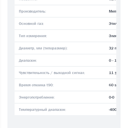
Производитель:
Membrapo
Основной газ:
Этилен С2
Тип измерения:
Электрохи
Диаметр, мм (типоразмер):
32 mm
Диапазон:
0 - 1500 
Чувствительность / выходной сигнал:
11 ± 5 nA
Время отклика t90:
60 sec.
Энергопотребление:
0-0
Температурный диапазон:
-40C°..+5