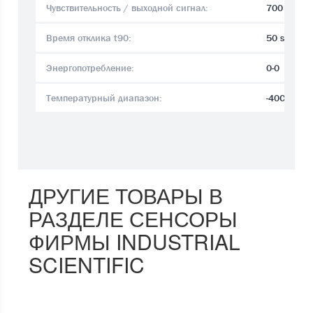
Чувствительность / выходной сигнал:
700 ± 20
Время отклика t90:
50 sec.
Энергопотребление:
0-0
Температурный диапазон:
-40C°..+5
ДРУГИЕ ТОВАРЫ В
РАЗДЕЛЕ СЕНСОРЫ
ФИРМЫ INDUSTRIAL
SCIENTIFIC