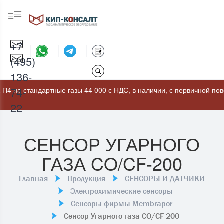
+7
(495)
136-
74-
андартные газы 44 000 с НДС, в наличии, с первичной поверкой
22
СЕНСОР УГАРНОГО
ГАЗА CO/CF-200
Главная
Продукция
СЕНСОРЫ И ДАТЧИКИ
Электрохимические сенсоры
Сенсоры фирмы Membrapor
Сенсор Угарного газа CO/CF-200