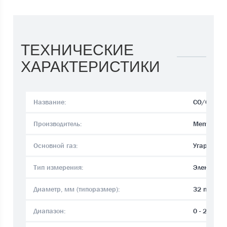
ТЕХНИЧЕСКИЕ
ХАРАКТЕРИСТИКИ
Название:
CO/CF-200
Производитель:
Membrapo
Основной газ:
Угарный га
Тип измерения:
Электрохи
Диаметр, мм (типоразмер):
32 mm
Диапазон:
0 - 200 p