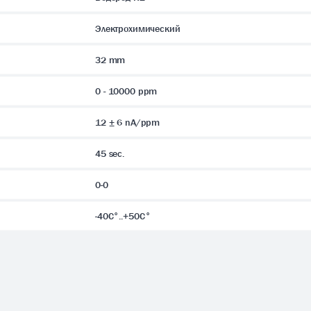
Электрохимический
32 mm
0 - 10000 ppm
12 ± 6 nA/ppm
45 sec.
0-0
-40C°..+50C°