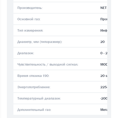
Производитель:
NET
Основной газ:
Пропан C
Тип измерения:
Инфракра
Диаметр, мм (типоразмер):
20
Диапазон:
0 - 2.1 % v
Чувствительность / выходной сигнал:
MODBUS /0
Время отклика t90:
20 sec.
Энергопотребление:
225-470 
Температурный диапазон:
-20C°..+6
Дополнительный газ:
Метан CH