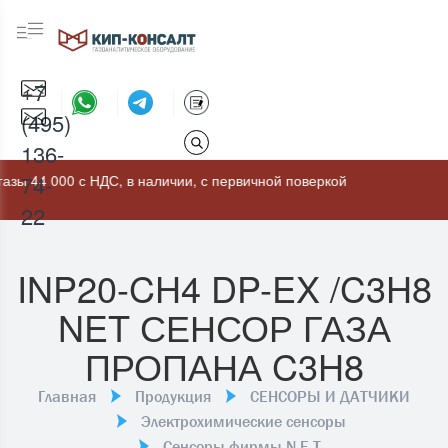
+7
(495)
136-
74-
 с НДС, в наличии, с первичной поверкой
22
INP20-CH4 DP-EX /C3H8
NET СЕНСОР ГАЗА
ПРОПАНА C3H8
Главная
Продукция
СЕНСОРЫ И ДАТЧИКИ
Электрохимические сенсоры
Сенсоры фирмы N.E.T.