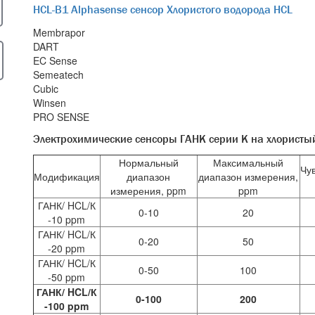
HCL-B1 Alphasense сенсор Хлористого водорода HCL
Membrapor
DART
EC Sense
Semeatech
Cubic
Winsen
PRO SENSE
Электрохимические сенсоры ГАНК серии К на хлористый
Нормальный
Максимальный
Чув
Модификация
диапазон
диапазон измерения,
измерения, ppm
ppm
ГАНК/ HCL/К
0-10
20
-10 ppm
ГАНК/ HCL/К
0-20
50
-20 ppm
ГАНК/ HCL/К
0-50
100
-50 ppm
ГАНК/ HCL/К
0-100
200
-100 ppm