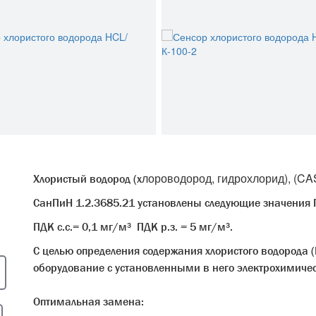
лороводород, гидрохлорид), (CAS
Хлористый водород (х
СанПиН 1.2.3685.21 установлены следующие значения П
ПДК с.с.= 0,1 мг/м³ ПДК р.з. = 5 мг/м³.
С целью определения содержания хлористого водорода (
оборудование с установленными в него электрохимиче
Оптимальная замена: