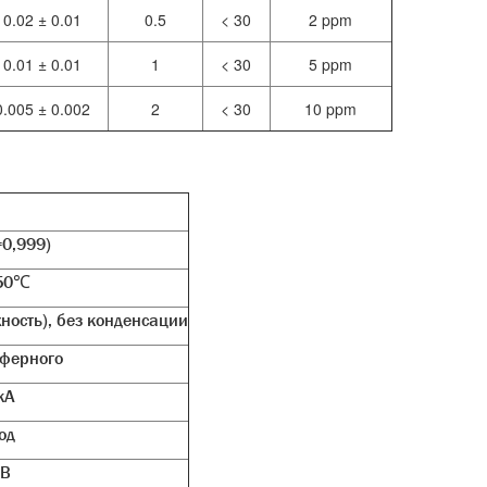
0.02 ± 0.01
0.5
< 30
2 ppm
0.01 ± 0.01
1
< 30
5 ppm
0.005 ± 0.002
2
< 30
10 ppm
=0,999)
+50℃
ость), без конденсации
сферного
кА
од
мВ