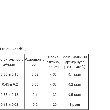
 водород (HCL)
Время
Максимальный
ствительность,
Разрешение,
отклика,
дрейф нуля
µA/ppm
ppm
Т90,сек
(+20 - +40℃)
0.65 ± 0.15
0.02
< 30
0.1 ppm
0.45 ± 0.2
0.05
< 30
0.2 ppm
0.33 ± 0.13
0.1
< 30
0.5 ppm
0.18 ± 0.08
0.2
< 30
1 ppm