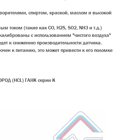
творителями, спиртом, краской, маслом и высокой
м током (такие как CO, H2S, SO2, NH3 и т.д.)
калиброваны с использованием "чистого воздуха"
ведет к снижению производительности датчика.
лючен к питанию, это может привести к его поломке
Д (HCL) ГАНК серии К