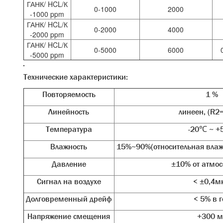
ГАНК/ HCL/К
0-1000
2000
-1000 ppm
ГАНК/ HCL/К
0-2000
4000
-2000 ppm
ГАНК/ HCL/К
0-5000
6000
-5000 ppm
Технические характеристики:
Повторяемость
1 %
Линейность
линеен, (R2
Температура
-20℃ ~ 
Влажность
15%~90%(относительная влажн
Давление
±10% от атмо
Сигнал на воздухе
< ±0,4м
Долговременный дрейф
< 5% в г
Напряжение смещения
+300 