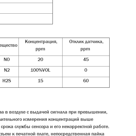
Концентрация,
Отклик датчика,
ещество
ppm
ppm
NO
20
45
N2
100%VOL
0
H2S
15
60
за в воздухе с выдачей сигнала при превышении,
лительного измерения концентраций выше
срока службы сенсора и его некорректной работе.
зъем к печатной плате, непосредственная пайка