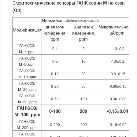
Электрохимические сенсоры ГАНК серии М на озон
(О3)
Нормальный
Максимальный
диапазон
диапазон
Чувствительность,
Модификация
измерения,
измерения,
µA/ppm
ppm
ppm
ГАНК/O3/
0-1
2
-1.3±0.3
М -1 ppm
ГАНК/O3/
0-5
10
-1.0±0.2
М -5 ppm
ГАНК/O3/
0-10
20
-0.8±0.15
М -10 ppm
ГАНК/O3/
0-20
50
-0.60±0.15
М -20 ppm
ГАНК/O3/
0-50
100
-0.30±0.08
М -50 ppm
ГАНК/O3/
0-100
200
-0.15±0.04
М -100 ppm
ГАНК/O3/
0-200
400
-0.10±0.02
М -200 ppm
ГАНК/O3/
0-500
1000
-0.05±0.01