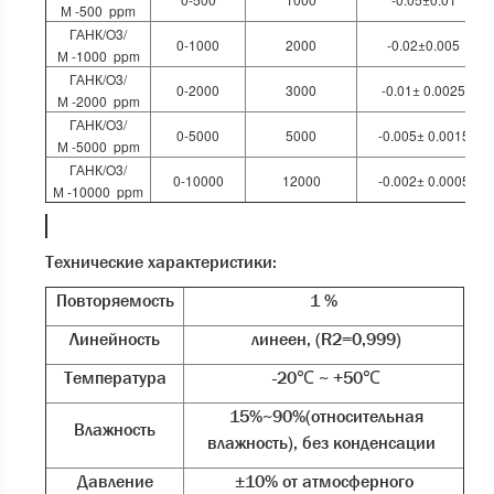
М -500 ppm
ГАНК/O3/
0-1000
2000
-0.02±0.005
М -1000 ppm
ГАНК/O3/
0-2000
3000
-0.01± 0.0025
М -2000 ppm
ГАНК/O3/
0-5000
5000
-0.005± 0.0015
М -5000 ppm
ГАНК/O3/
0-10000
12000
-0.002± 0.0005
М -10000 ppm
Технические характеристики:
Повторяемость
1 %
Линейность
линеен, (R2=0,999)
Температура
-20℃ ~ +50℃
15%~90%(относительная
Влажность
влажность), без конденсации
Давление
±10% от атмосферного