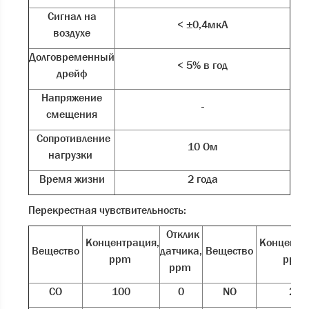
Сигнал на
< ±0,4мкА
воздухе
Долговременный
< 5% в год
дрейф
Напряжение
-
смещения
Сопротивление
10 Ом
нагрузки
Время жизни
2 года
Перекрестная чувствительность:
Отклик
Концентрация,
Концентр
Вещество
датчика,
Вещество
ppm
ppm
ppm
CO
100
0
NO
20