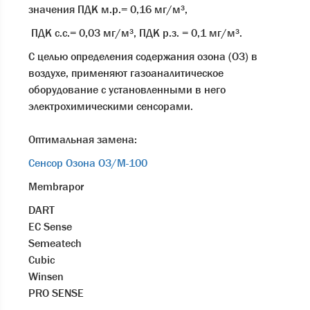
значения ПДК м.р.= 0,16 мг/м³,
ПДК с.с.= 0,03 мг/м³, ПДК р.з. = 0,1 мг/м³.
С целью определения содержания озона (О3) в
воздухе, применяют газоаналитическое
оборудование с установленными в него
электрохимическими сенсорами.
Оптимальная замена:
Сенсор Озона O3/M-100
Membrapor
DART
EC Sense
Semeatech
Cubic
Winsen
PRO SENSE