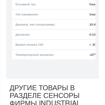
Основной газ:
Озон О3
Тип измерения:
Электрохи
Диаметр, мм (типоразмер):
20,4
Диапазон:
0-100 pp
Время отклика t90:
< 30
Температурный диапазон:
-20℃ ~ +
ДРУГИЕ ТОВАРЫ В
РАЗДЕЛЕ СЕНСОРЫ
ФИРМЫ INDUSTRIAL