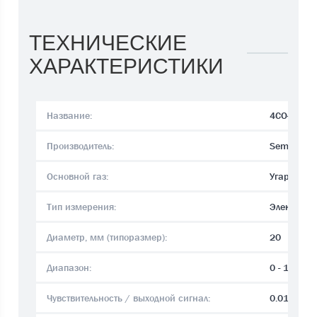
ТЕХНИЧЕСКИЕ
ХАРАКТЕРИСТИКИ
Название:
4CO-1000
Производитель:
Semeatec
Основной газ:
Угарный га
Тип измерения:
Электрохи
Диаметр, мм (типоразмер):
20
Диапазон:
0 - 10000
Чувствительность / выходной сигнал:
0.0175 ± 