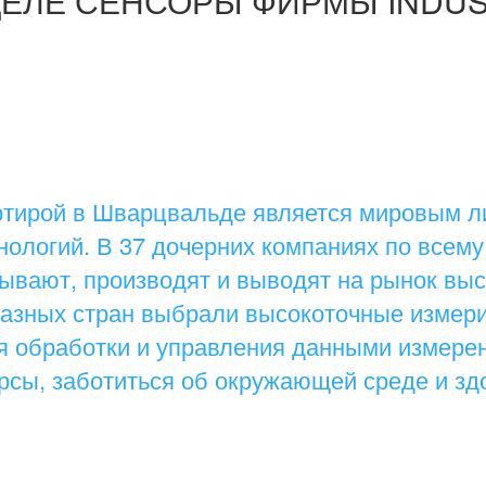
ДЕЛЕ СЕНСОРЫ ФИРМЫ INDUST
артирой в Шварцвальде является мировым л
ологий. В 37 дочерних компаниях по всему
тывают, производят и выводят на рынок вы
 разных стран выбрали высокоточные измер
я обработки и управления данными измерен
рсы, заботиться об окружающей среде и зд