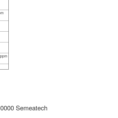
ppm
0 ppm
10000 Semeatech