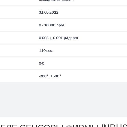
31.05.2022
0 - 10000 ppm
0.003 ± 0.001 μA/ppm
110 sec.
0-0
-20C°..+50C°