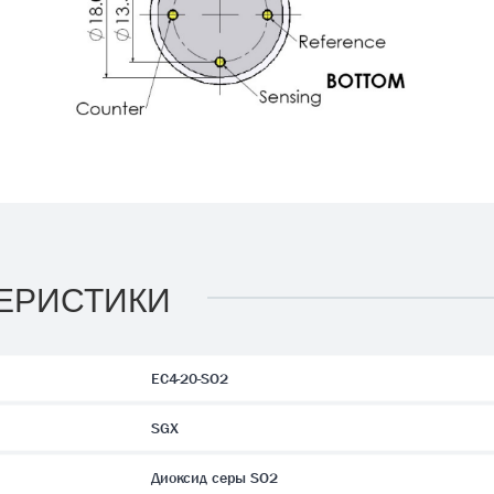
ЕРИСТИКИ
EC4-20-SO2
SGX
Диоксид серы SO2