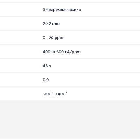
Электрохимический
20.2 mm
0 - 20 ppm
400 to 600 nA/ppm
45 s
0-0
-20C°..+40C°