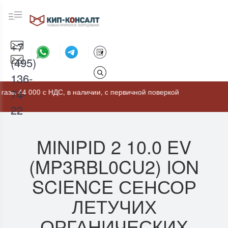
+7
(495)
136-
74-
000 с НДС, в наличии, с первичной поверкой
22
MINIPID 2 10.0 EV
(MP3RBL0CU2) ION
SCIENCE СЕНСОР
ЛЕТУЧИХ
ОРГАНИЧЕСКИХ