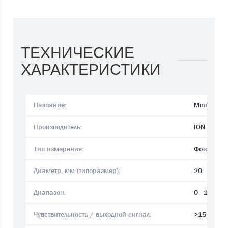
ТЕХНИЧЕСКИЕ
ХАРАКТЕРИСТИКИ
Название:
MiniPID 2
Производитель:
ION Scienc
Тип измерения:
Фотоиони
Диаметр, мм (типоразмер):
20
Диапазон:
0 - 100 p
Чувствительность / выходной сигнал:
>15 mV/p