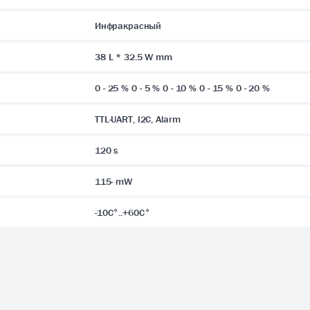
Инфракрасный
38 L * 32.5 W mm
0 - 25 % 0 - 5 % 0 - 10 % 0 - 15 % 0 - 20 %
TTL-UART, I2C, Alarm
120 s
115- mW
-10C°..+60C°