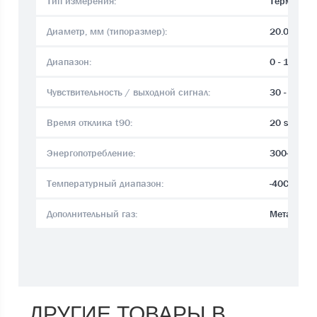
Тип измерения:
Термоката
Диаметр, мм (типоразмер):
20.04.202
Диапазон:
0 - 100 % 
Чувствительность / выходной сигнал:
30 - 38mV
Время отклика t90:
20 sec.
Энергопотребление:
300-380 
Температурный диапазон:
-40C°..+1
Дополнительный газ:
Метан CH
ДРУГИЕ ТОВАРЫ В