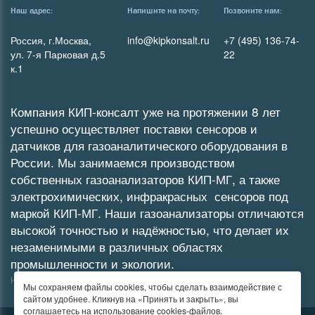
Наш адрес:
Напишите на почту:
Позвоните нам:
Россия, г.Москва,
info@kipkonsalt.ru
+7 (495) 136-74-
ул. 7-я Парковая д.5
22
к.1
Компания КИП-консалт уже на протяжении 8 лет
успешно осуществляет поставки сенсоров и
датчиков для газоаналитического оборудования в
России. Мы занимаемся производством
собственных
газоанализаторов
КИП-МГ
, а также
электрохимических
,
инфракрасных
сенсоров под
маркой КИП-МГ. Наши газоанализаторы отличаются
высокой точностью и надёжностью, что делает их
незаменимыми в различных областях
промышленности и экологии.
Не является публичной офертой
Мы сохраняем файлы cookies, чтобы сделать взаимодействие с
сайтом удобнее. Кликнув на «Принять и закрыть», вы
соглашаетесь на
использование cookies-файлов.