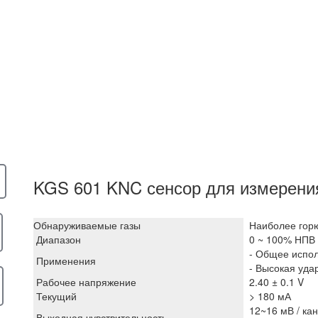
KGS 601 KNC сенсор для измерени
Обнаруживаемые газы
Наиболее горю
Диапазон
0 ~ 100% НПВ
- Общее испол
Применения
- Высокая уда
Рабочее напряжение
2.40 ± 0.1 V
Текущий
> 180 мА
12~16 мВ / ка
Выходная чувствительность