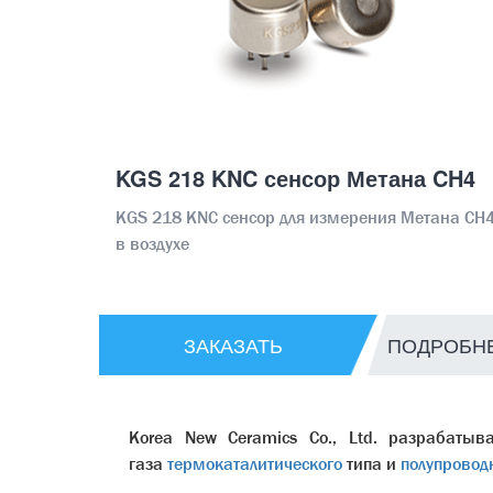
KGS 218 KNC сенсор Метана CH4
KGS 218 KNC сенсор для измерения Метана CH
в воздухе
ЗАКАЗАТЬ
ПОДРОБН
Korea New Ceramics Co., Ltd. разрабатыв
газа
термокаталитического
типа и
полупровод