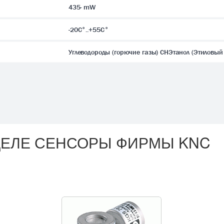
435- mW
-20C°..+55C°
Углеводороды (горючие газы) CHЭтанол (Этиловый
ЗДЕЛЕ СЕНСОРЫ ФИРМЫ KNC