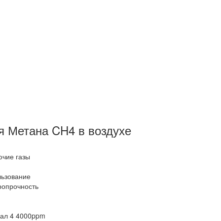
я Метана CH4 в воздухе
чие газы
ьзование
ропрочность
нал 4 4000ppm